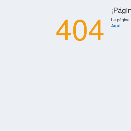
¡Pági
404
La página 
Aqui